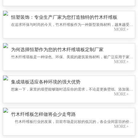
的材质特性和定制化的服务，赢得了众多消费者的青睐。而在众多竹木纤维
墙板定制厂家中，恒塑装饰以其专业的技术和优质的服务，成为了众多消费
者的首选。
恒塑装饰：专业生产厂家为您打造独特的竹木纤维板
在追求环保与时尚的今天，竹木纤维板作为一种新型装饰材料，越来越受到
MORE+
人们的青睐。恒塑装饰作为专业的生产厂家，致力于为您打造独特的竹木纤
维板，为您的家居和商业空间增添一份自然与质感。
为何选择恒塑作为您的竹木纤维墙板定制厂家
竹木纤维墙板是一种绿色、环保、美观的建筑装饰材料，被广泛应用于家
MORE+
庭、酒店、办公室等场所的室内装修。然而，市面上的竹木纤维墙板品质良
莠不齐，让消费者在选择时感到困惑。这时，您需要选择一家专业的竹木纤
维墙板定制厂家，为您打造高品质、个性化的装饰板材。
集成墙板适应各种环境的强大优势
想象一下，家里的墙壁能够随时适应你的需求，不论是更换壁纸、添加装
MORE+
饰，还是调整颜色，都只需简单操作就能轻松实现。现在，这一切已经成为
现实。集成墙板，一种集成了环保、耐用、易于安装和个性化定制等众多优
势的新型墙面材料，正在改变我们的生活。
竹木纤维板怎样做将会少走弯路
竹木纤维板行业的发展，目前市场是比较的低沉的，各企业间盲目的价格
MORE+
战争不断，同质化也十分的严重，各个竹木纤维板应该不断的做好产品的创
新，同时也要做好企业自身、与经销商、消费者的沟通，竹木纤维板将会少