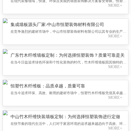
在现代装修领域，快速、环保且美观的墙面装饰解决方案备受青睐。恒塑装
MORE+
饰作为专业的集成墙板厂家，以其卓越的竹木纤维快装墙板、石塑工程快装
墙板和墙壁装饰线条，为您打造理想中的墙面装饰效果。
集成墙板源头厂家-中山市恒塑装饰材料有限公司
在竞争激烈的建材市场中，中山市恒塑装饰材料有限公司以其专业的生产实
MORE+
力和卓越的产品品质，成为集成墙板领域的一颗璀璨明星。中山市恒塑装饰
材料有限公司一直致力于集成墙板的专业生产，拥有先进的生产设备和技术
精湛的专业团队。公司严格把控每一个生产环节，从原材料的选择到成品的
出厂，都经过了严格的质量检测，确保为客户提供优质、环保、耐用的集成
广东竹木纤维墙板定制：为何选择恒塑装饰？质量可靠是关
墙板产品。
键
在当今日益追求绿色环保和个性化装饰的时代，竹木纤维墙板因其独特的环
MORE+
保性、美观性和耐用性而备受消费者青睐。在广东地区，众多竹木纤维墙板
定制厂家中，恒塑装饰凭借其卓越的产品质量和一站式服务，赢得了市场的
广泛认可。本文将探讨为何选择恒塑装饰作为竹木纤维墙板定制的首选厂
家。
恒塑竹木纤维板：品质卓越，质量可靠
在当今追求环保、高效、耐用的建材市场中，恒塑竹木纤维板凭借其卓越的
MORE+
品质和可靠的质量，赢得了广大消费者的青睐。作为一款集环保、耐用、美
观于一体的新型建材，恒塑竹木纤维板在建筑行业中的应用越来越广泛。
中山竹木纤维快装墙板定制：为何选择恒塑装饰进行定做
在快节奏的现代生活中，人们对于家居环境的追求越来越趋向于高效、环保
MORE+
与个性化。中山竹木纤维快装墙板作为近年来兴起的新型建材，凭借其独特