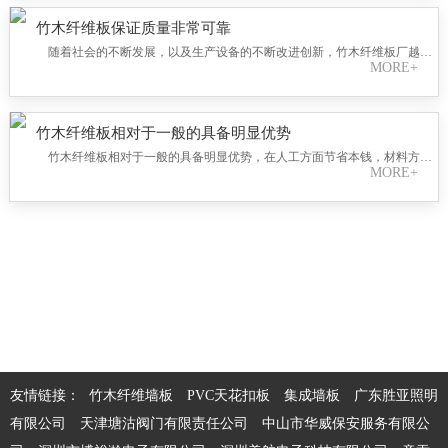
走弯路。
竹木纤维板保证质量非常可靠
随着社会的不断发展，以及生产设备的不断改进创新，竹木纤维板厂越来
MORE+
越多，其整个行业的发展力量也在不断增加。竹木纤维板厂面对如此激烈的
市场竞争压力，竹木纤维板厂必须要改进自身的发展策略，如果其只是一味
的坚持传统的发展策略，其最终只会落后于这个社会。甚至直接被整个行业
市场淘汰。
竹木纤维板相对于一般的具备明显优势
竹木纤维板相对于一般的具备明显优势，在人工方面节省本钱，材料方
MORE+
面，竹木纤维板相对于墙纸，墙纸在技能处理时，毛坯房表面处理工序过
多，人工本钱投入较大
友情链接：
竹木纤维墙板
PVC天花扣板
集成墙板
广东胜亚照明
有限公司
天津塘沽阀门有限责任公司
中山市华威保安服务有限公