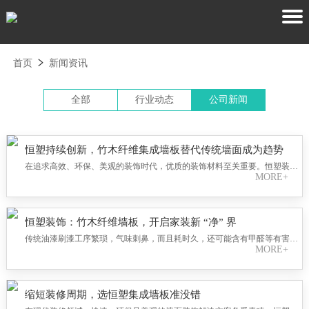
首页
新闻资讯
全部
行业动态
公司新闻
恒塑持续创新，竹木纤维集成墙板替代传统墙面成为趋势
在追求高效、环保、美观的装饰时代，优质的装饰材料至关重要。恒塑装饰
MORE+
专注于竹木纤维集成墙板的生产与研发迭代，正以卓越产品改变装饰行业格
局。​恒塑装饰对竹木纤维集成墙板的生产精益求精。
恒塑装饰：竹木纤维墙板，开启家装新 “净” 界
传统油漆刷漆工序繁琐，气味刺鼻，而且耗时久，还可能含有甲醛等有害物
MORE+
质，危害家人健康。恒塑装饰的竹木纤维墙板则完全不同。它采用环保的竹
木纤维材料，天然无污染，安装完成即可入住，无需漫长的通风散味等待
期，为您和家人的健康保驾护航。
缩短装修周期，选恒塑集成墙板准没错