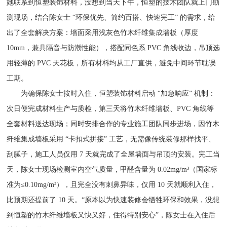
她联系到恒塑装饰材料，没想到当天下午，恒塑的技术团队就上门勘
测现场，结合陈女士 “环保优先、简约百搭、快速完工” 的需求，给
出了全套解决方案：墙面采用浅灰色竹木纤维集成墙板（厚度
10mm，兼具隔音与防潮性能），搭配同色系 PVC 角线收边，吊顶选
用轻薄的 PVC 天花板，所有材料均从工厂直供，避免中间环节耽误
工期。​
为确保陈女士按时入住，恒塑装饰材料启动 “加急响应” 机制：
次日便完成材料生产与质检，第三天将竹木纤维墙板、PVC 角线等
全套材料送达现场；同时安排合作的专业施工团队同步进场，因竹木
纤维集成墙板采用 “卡扣式拼接” 工艺，无需像传统装修那样找平、
刮腻子，施工人员仅用 7 天就完成了全屋墙面与吊顶的安装。完工当
天，陈女士现场检测室内空气质量，甲醛含量为 0.02mg/m³（国家标
准为≤0.10mg/m³），且完全没有刺鼻异味，仅用 10 天就顺利入住，
比预期还提前了 10 天。“原本以为快速装修会牺牲环保和效果，没想
到恒塑的竹木纤维墙板又快又好，住得特别安心”，陈女士在入住后