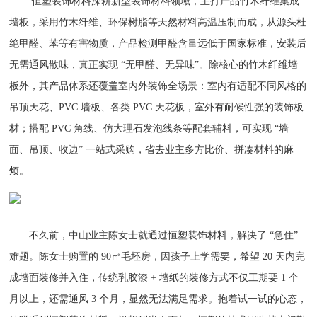
恒塑装饰材料深耕新型装饰材料领域，主打产品竹木纤维集成
墙板，采用竹木纤维、环保树脂等天然材料高温压制而成，从源头杜
绝甲醛、苯等有害物质，产品检测甲醛含量远低于国家标准，安装后
无需通风散味，真正实现 “无甲醛、无异味”。除核心的竹木纤维墙
板外，其产品体系还覆盖室内外装饰全场景：室内有适配不同风格的
吊顶天花、PVC 墙板、各类 PVC 天花板，室外有耐候性强的装饰板
材；搭配 PVC 角线、仿大理石发泡线条等配套辅料，可实现 “墙
面、吊顶、收边” 一站式采购，省去业主多方比价、拼凑材料的麻
烦。​
不久前，中山业主陈女士就通过恒塑装饰材料，解决了 “急住”
难题。陈女士购置的 90㎡毛坯房，因孩子上学需要，希望 20 天内完
成墙面装修并入住，传统乳胶漆 + 墙纸的装修方式不仅工期要 1 个
月以上，还需通风 3 个月，显然无法满足需求。抱着试一试的心态，