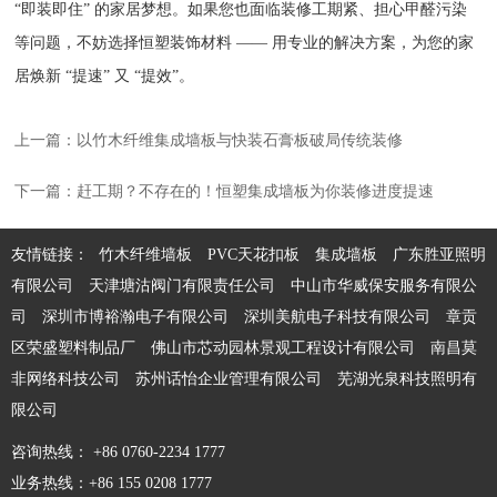
“即装即住” 的家居梦想。如果您也面临装修工期紧、担心甲醛污染
等问题，不妨选择恒塑装饰材料 —— 用专业的解决方案，为您的家
居焕新 “提速” 又 “提效”。
上一篇：以竹木纤维集成墙板与快装石膏板破局传统装修
下一篇：赶工期？不存在的！恒塑集成墙板为你装修进度提速
友情链接：
竹木纤维墙板
PVC天花扣板
集成墙板
广东胜亚照明
有限公司
天津塘沽阀门有限责任公司
中山市华威保安服务有限公
司
深圳市博裕瀚电子有限公司
深圳美航电子科技有限公司
章贡
区荣盛塑料制品厂
佛山市芯动园林景观工程设计有限公司
南昌莫
非网络科技公司
苏州话怡企业管理有限公司
芜湖光泉科技照明有
限公司
咨询热线： +86 0760-2234 1777
业务热线：+86 155 0208 1777